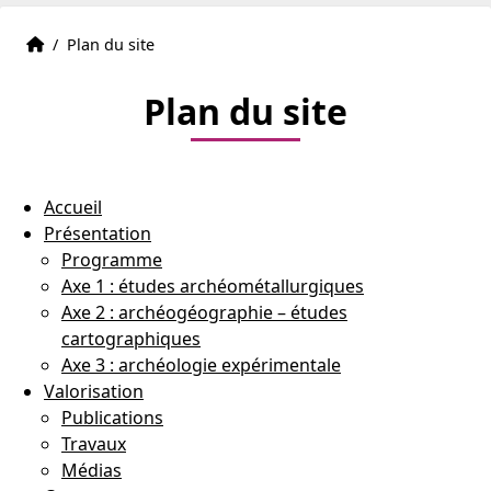
Accueil
Accueil
/
Plan du site
Plan du site
Accueil
Présentation
Programme
Axe 1 : études archéométallurgiques
Axe 2 : archéogéographie – études
cartographiques
Axe 3 : archéologie expérimentale
Valorisation
Publications
Travaux
Médias