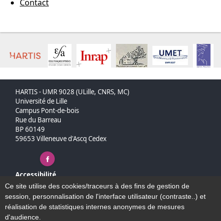
Contact
HARTIS - UMR 9028 (ULille, CNRS, MC)
Université de Lille
Campus Pont-de-bois
Rue du Barreau
BP 60149
59653 Villeneuve d'Ascq Cedex
Facebook ( nouvelle fenêtre)
Accessibilité
Plan du site
Ce site utilise des cookies/traceurs à des fins de gestion de
Mentions légales
session, personnalisation de l'interface utilisateur (contraste..) et
Plan et contact
réalisation de statistiques internes anonymes de mesures
d'audience.