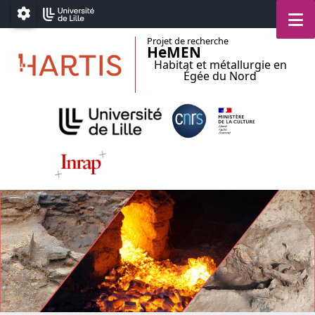
Accéder au menu principal
Accéder au contenu
M
Paramétrage
Projet de recherche
HeMEN
Habitat et métallurgie en
Égée du Nord