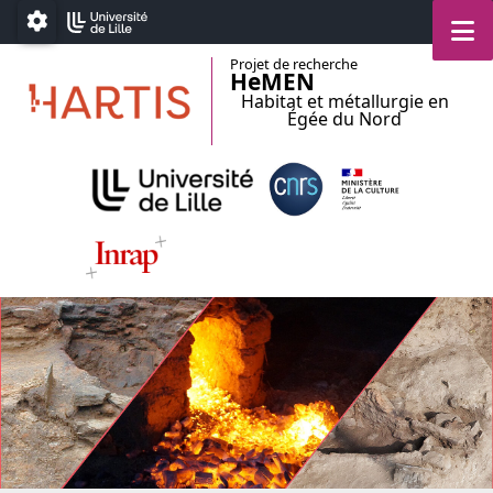
Accéder au menu principal
Accéder au contenu
M
Paramétrage
Projet de recherche
HeMEN
Habitat et métallurgie en
Égée du Nord